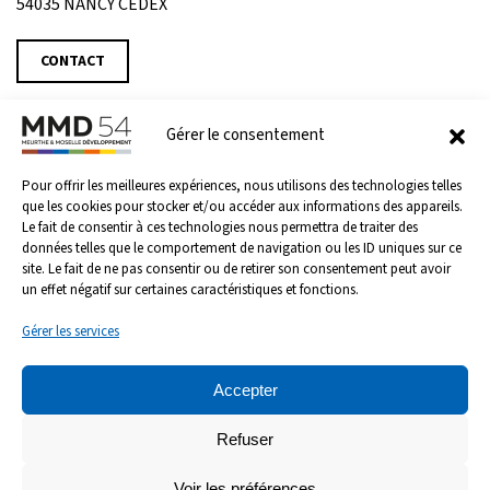
54035 NANCY CEDEX
CONTACT
ACCUEIL
Gérer le consentement
MMD 54
Pour offrir les meilleures expériences, nous utilisons des technologies telles
MODALITÉS
que les cookies pour stocker et/ou accéder aux informations des appareils.
MISSIONS
Le fait de consentir à ces technologies nous permettra de traiter des
données telles que le comportement de navigation ou les ID uniques sur ce
ACTUALITÉS
site. Le fait de ne pas consentir ou de retirer son consentement peut avoir
DOCUMENTS
un effet négatif sur certaines caractéristiques et fonctions.
DÉLIBÉRATIONS
Gérer les services
CONTACT
Accepter
©
2026
Meurthe & Moselle Développement 54.
Design
Avance Conseil & Communication
.
Refuser
MENTIONS LÉGALES
Voir les préférences