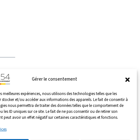
Gérer le consentement
es meilleures expériences, nous utilisons des technologies telles que les
 stocker et/ou accéder aux informations des appareils. Le fait de consentir à
gies nous permettra de traiter des données telles que le comportement de
 les ID uniques sur ce site. Le fait de ne pas consentir ou de retirer son
©
2026
Meurthe & Moselle Développement 54.
 peut avoir un effet négatif sur certaines caractéristiques et fonctions.
Design
Avance Conseil & Communication
.
vices
MENTIONS LÉGALES