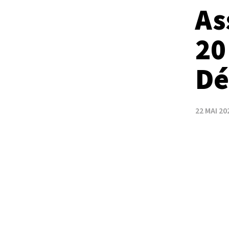
As
20
Dé
22 MAI 20